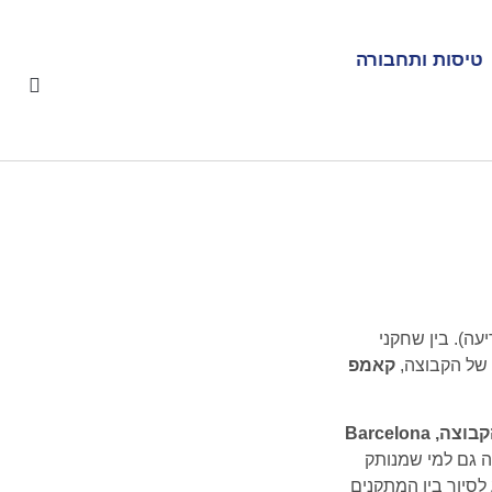
טיסות ותחבורה
ם אם לא ה (בהא הידיעה). בין שחקני
 של הקבוצה,
קאמפ
קבוצה,
Barcelona
ה גם למי שמנותק
וב ל-100,000 מקומות ישיבה). אפשר להגיע לסיור בין המתקנים