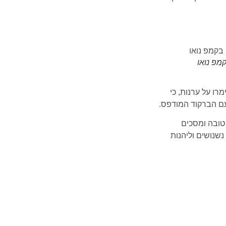
פ נואו
ו על ערנות, כי
ם הברקוד המודפס.
 של העיר, כמו למשל ה-Sport Bar, פאב עם אווירה טובה ומסכים
שנושים וליהנות