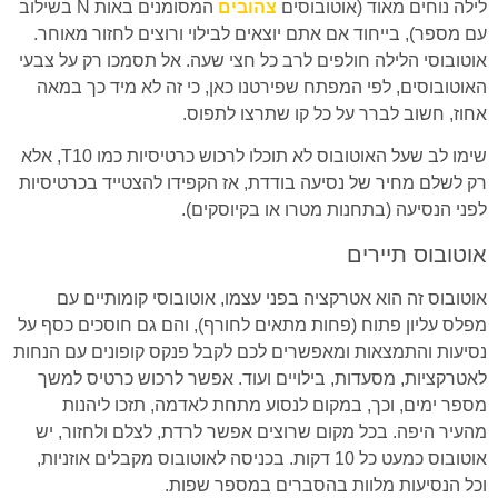
לילה נוחים מאוד (אוטובוסים
צהובים
המסומנים באות N בשילוב
עם מספר), בייחוד אם אתם יוצאים לבילוי ורוצים לחזור מאוחר.
אוטובוסי הלילה חולפים לרב כל חצי שעה. אל תסמכו רק על צבעי
האוטובוסים, לפי המפתח שפירטנו כאן, כי זה לא מיד כך במאה
אחוז, חשוב לברר על כל קו שתרצו לתפוס.
שימו לב שעל האוטובוס לא תוכלו לרכוש כרטיסיות כמו T10, אלא
רק לשלם מחיר של נסיעה בודדת, אז הקפידו להצטייד בכרטיסיות
לפני הנסיעה (בתחנות מטרו או בקיוסקים).
אוטובוס תיירים
אוטובוס זה הוא אטרקציה בפני עצמו, אוטובוסי קומותיים עם
מפלס עליון פתוח (פחות מתאים לחורף), והם גם חוסכים כסף על
נסיעות והתמצאות ומאפשרים לכם לקבל פנקס קופונים עם הנחות
לאטרקציות, מסעדות, בילויים ועוד. אפשר לרכוש כרטיס למשך
מספר ימים, וכך, במקום לנסוע מתחת לאדמה, תזכו ליהנות
מהעיר היפה. בכל מקום שרוצים אפשר לרדת, לצלם ולחזור, יש
אוטובוס כמעט כל 10 דקות. בכניסה לאוטובוס מקבלים אוזניות,
וכל הנסיעות מלוות בהסברים במספר שפות.