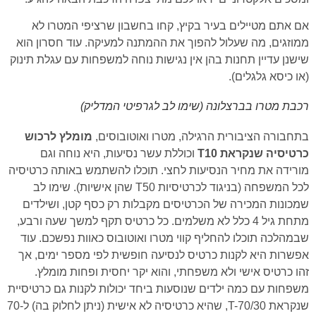
אם אתם מטיילים בעיר בקיץ, קחו בחשבון שרציפי המטרו לא
ממוזגים, מה שעלול להפוך את ההמתנה למעיקה. עוד חסרון הוא
שישנן עדיין תחנות בהן אין נגישות נוחה למשפחות עם עגלת תינוק
(או כיסא גלגלים).
רכבת מטרו בברצלונה (שימו לב לגרפיטי המדליק)
בתחבורה הציבורית הרגילה, מטרו ואוטובוסים,
מומלץ לרכוש
כרטיסיה שנקראת T10
וכוללת עשר נסיעות, היא נוחה וגם
מורידה את מחיר הנסיעות לחצי. תוכלו להשתמש באותה כרטיסיה
לכל המשפחה (בניגוד לכרטיסיות T50 שהן אישיות). שימו לב
שמכונות המכירה של הכרטיסים מקבלות רק כסף קטן, ושילדים
מתחת גיל 4 כלל לא משלמים. כל כרטיס תקף למשך שעה ורבע,
שבמהלכה תוכלו להחליף קווי מטרו ואוטובוס כאוות נפשכם. עוד
אפשרות היא לקנות כרטיס לנסיעה חופשית לפי מספר ימים, אך
זהו כרטיס אישי ולא משפחתי, והוא יקר יחסית ופחות מומלץ.
משפחות עם כמה ילדים שנוסעות ביחד יכולות לקנות גם כרטיסיית
שנקראת T-70/30, שהיא כרטיסיה לא אישית (ניתן לחלוק בה) ל-70