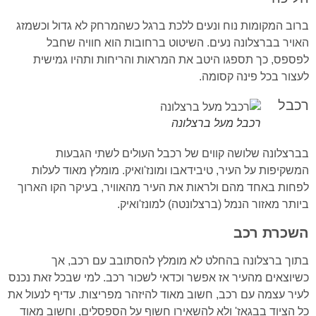
ברוב המקומות נוח ונעים ללכת ברגל כשהמרחק לא גדול וכשמזג
האויר בברצלונה נעים. השיטוט ברחובות הוא חוויה שחבל
לפספס, כך תספגו היטב את המראות והריחות ותהיו גמישית
לעצור בכל פינה קסומה.
רכבל
רכבל מעל ברצלונה
בברצלונה שלושה קווים של רכבל העולים לשתי הגבעות
המשקיפות על העיר, טיבידאבו ומונז'ואיק. מומלץ מאוד לעלות
לפחות באחד מהם ולראות את העיר מהאוויר, בעיקר הקו הארוך
ביותר מאזור הנמל (ברצלונטה) למונז'ואיק.
השכרת רכב
בתוך ברצלונה בהחלט לא מומלץ להסתובב עם רכב, אך
כשיוצאים מהעיר אז אפשר וכדאי לשכור רכב. למי שבכל זאת נכנס
לעיר עצמה עם רכב, חשוב מאוד להיזהר מפריצות. עדיף לנעול את
כל הציוד בבגאז' ולא להשאירו חשוף על הספסלים, וחשוב מאוד