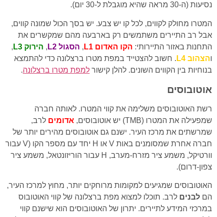
נסיעות (ה-30 מראה שהיא מוגבלת ל-30 יום).
המטרו מחולק לקווים, לכל קו יש צבע. יש בסך הכול שמונה קווים,
אבל רב התיירים משתמשים רק בארבעה מהם שמקשרים את
התחנות באזור התיירותי:
הקו האדום L1
,
הסגול L2
,
הירוק L3
,
ו
הצהוב L4
. חשוב להצטייד במפת מטרו ברצלונה כדי להתמצא
בנוחיות בין הקווים השונים. להלן קישור
למפת מטרו ברצלונה
.
אוטובוסים
רשת האוטובוסים משלימה את קווי המטרו. לאותה חברה
שמפעילה את המטרו (TMB) יש אוטובוסים,
אדומים
לרב,
שמרשתים את מרכז העיר. ישנם גם אוטובוסים מהירים יותר של
חברה אחרת שמסומנים באות V או H יחד עם מספר הקו (V עבור
וורטיקל, משמע ציר מזרח-מערב, H עבור הוריזונטאל, משמע ציר
צפון-דרום).
האוטובוסים שמגיעים למקומות מרוחקים יותר, מחוץ למרכז העיר,
הם
לבנים
לרב. תוכלו למצוא מפת ברצלונה של קווי האוטובוס
במרכזי המידע לתיירים. יתרון של האוטובוסים הוא שישנם קווי