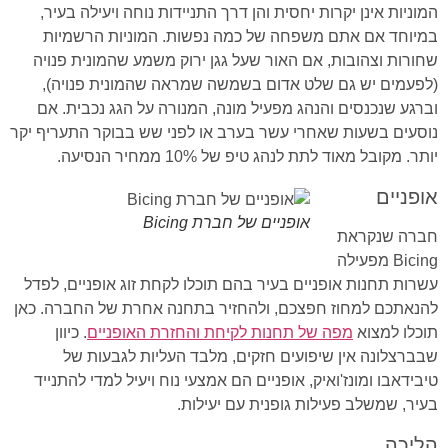
המוניות אינן יקרות יחסית והן דרך התניידות נוחה ויעילה בעיר,
במיוחד אם אתם משפחה של כמה נפשות. המוניות הרשמיות
שחורות וצהובות, אם האור שעל גגן ירוק משמע שהמונית פנויה
(לפעמים יש גם שלט אדום בשמשה שמראה שהמונית פנויה),
וברגע שנכנסים והנהג מפעיל מונה, המנורה על הגג נכבית. אם
נוסעים בשעות שאחרי עשר בערב או לפני שש בבוקר התעריף יקר
יותר. מקובל מאוד לתת לנהג טיפ של 10% ממחיר הנסיעה.
אופניים
אופניים של חברת Bicing
חברה שנקראת
Bicing מפעילה
עשרות תחנות אופניים בעיר בהם תוכלו לקחת זוג אופניים, לפדל
להנאתכם למחוז חפצכם, ולהחזיר בתחנה אחרת של החברה. כאן
תוכלו למצוא
מפה של תחנות לקיחת והחזרת האופניים
. כיוון
שבברצלונה אין שיפועים חזקים, מלבד העליות לגבעות של
טיבידאבו ומונז'ואיק, אופניים הם אמצעי נוח ויעיל למדי להתנייד
בעיר, שמשלב פעילות גופנית עם יעילות.
הליכה