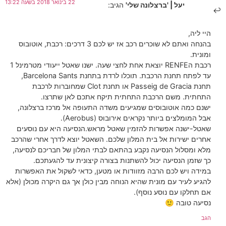
22 בינואר 2018 בשעה 13:22
יעל | 'ברצלונה שלי'
הגיב:
היי ליה,
בהנחה ואתם לא שוכרים רכב אז יש לכם 3 דרכים: רכבת, אוטובוס
ומונית.
רכבת הRENFE יוצאת אחת לחצי שעה. ישנו שאטל ייעודי מטרמינל 1
עד לפתח תחנת הרכבת. תוכלו לרדת בתחנת Barcelona Sants,
תחנת Passeig de Gracia או תחנת Clot שמחוברות לרכבת
התחתית. משם הרכבת התחתית תיקח אתכם לאן שתרצו.
ישנם כמה אוטובוסים שמגיעים משדה התעופה אל מרכז ברצלונה,
אבל המומלצים ביותר נקראים אירובוס (Aerobus).
שאטל-ישנה אפשרות להזמין שאטל מראש.הנסיעה היא עם נוסעים
אחרים ישירות אל בית המלון שלכם. השאטל יוצא לדרך אחרי שהרכב
מלא ומסלול הנסיעה נקבע בהתאם לבתי המלון של חבריכם לנסיעה,
כך שזמן הנסיעה יכול להשתנות בצורה קיצונית עד להגעתכם.
במידה ויש לכם הרבה מזוודות או מטען, כדאי לשקול את האפשרות
להגיע לעיר עם מונית שהיא הנוחה מבין כולן אך גם היקרה מכולן (אלא
אם תחלקו עם נוסע נוסף).
נסיעה טובה 🙂
הגב