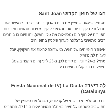
חגו של חואן הקדוש
Sant Joan
חג נוצרי-פגאנו שמציין את היום הארוך ביותר בשנה, ולמעשה את
תחילתו ל הקיץ. ביום הזה תמצאו זיקוקין, מסיבות המוניות ומדורות
הפזורות על חוף הים (מסמלות את גילוי האש). זהו היום בו בוחרים
רבים מתושבי ברצלונה לערוך פיקניק בחופי הים.
איפה?
חופי הים של העיר. מי שרוצה לראות את הזיקוקין, יוכל
לעלות למונז'ואיק.
מתי?
ב-24 ליוני. יום קודם לכן, ב-23 ליוני (היום הקצר בשנה),
נשמעים כבר קולות חזיזים בעיר.
לה דיאדה
La Diada
(או
Fiesta Nacional de
)
Catalunya
יום החג הלאומי הרשמי של קטלוניה, מסמל את האומץ של
התושבים כשהגנו על העיר במהלך המצור עליה ב-1714. התפריט