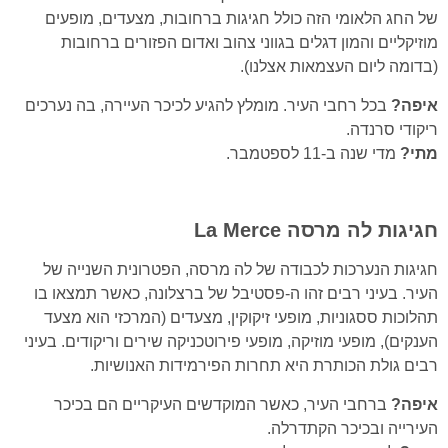
של החג הלאומי הזה כולל חגיגות ברחובות, מצעדים, מופעים
מוזיקליים והמון דגלים בגווני צהוב ואדום הפזורים ברחובות
(בדומה ליום העצמאות אצלנו).
איפה?
בכל רחבי העיר. מומלץ להגיע לכיכר העיירה, בה נערכים
ריקודי סרנדה.
מתי?
מדי שנה ב-11 לספטמבר.
חגיגות לה מרסה
La Merce
חגיגות הנערכות לכבודה של לה מרסה, הפטרונית השנייה של
העיר. בעיני רבים זהו ה-פסטיבל של ברצלונה, כאשר תמצאו בו
תהלוכות ססגוניות, מופעי זיקוקין, מצעדים (המרכזי הוא מצעד
הענקים), מופעי מוזיקה, מופעי פירוטכניקה שירים וריקודים. בעיני
רבים גולת הכותרת היא תחרות הפירמידות האנושיות.
איפה?
ברחבי העיר, כאשר המוקדשים העיקריים הם בכיכר
העירייה ובכיכר הקתדרלה.