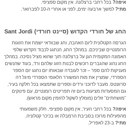
איפה?
בכל רחבי ברצלונה. אין מקום ספציפי.
מתי?
למשך ארבעה ימים, לפני או אחרי ה-10 לפברואר.
החג של חורדי הקדוש (סיינט חורדי)
Sant Jordi
הגרסה הקטלונית ליום האהבה, וחג שבוודאי ישמח את הזוגות
הרומנטיים שביניכם. במהלך החג, הנחגג לכבוד הקדוש שלפי
האמונה המקומית הגן על ברצלונה תוך שהוא מציל נסיכה. במהלך
החג נהוג שהגברים רוכשים לבנות הזוג שלהם ורד, בעוד שהנשים
מעניקות להם ספר – זכר לעובדה שבאותו יום נחגג יום הספר
הספרדי, שמציין את מות המשורר הלאומי הספרדי מיגל דה
סרוונטס. מעבר לדוכני ורדים וספרים שתמצאו בכל חלקה בעיר,
גם המסעדות מציעות ביום זה תפריטים רומנטיים, עם פינוקים
"מושחתים" זולים (מומלץ לשקול להזמין מקום מראש).
איפה?
בכל רחבי העיר, אין מקום ספציפי. חלק משמעותי
מהפעילות מרוכז בסביבת הרמבלה או בכיכר קטלוניה.
מתי?
ב-23 לאפריל.