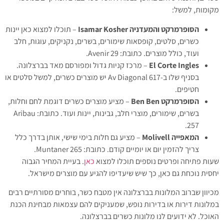
מקומות, למשל:
הסופרמרקט והמעדניה Isamar Kosher
– תוכלו למצוא כאן יינות
כשרים, סלטים, קופסאות שימורים, בשרים, נקניקים, עוגות, חלב
ועוד, כולל מוצרים. כתובת: Avenir 29.
El Corte Ingles
– מרכז קניות גדול ומפורסם מאד בברצלונה.
בסניף שלו ב-Av Diagonal 617 יש מוצרים כשרים, למשל סלטים או
חטיפים.
הסופרמרקט Ben Ben
– מציע מוצרים כשרים דוגמת לחם וחלות,
בשרים, שימורים, מוצרי חלב, גבינות, יינות ועוד. כתובת: Aribau
257.
המאפייה Molivell
– מציע גם חלות בימי שישי, אותן בדרך כלל
צריך להזמין יום או יומיים קודם. כתובת: Muntaner 265.
שעות פתיחה ופרטים נוספים תוכלו למצוא
כאן
. בעיית המחיר הגבוה
יחסית נוכחת גם כאן, כך שיש שיעדיפו להגיע עם מוצרים מישראל.
מכיוון שברוב המלונות בברצלונה אין מטבח כשר, בוחרים מסורתיים רבים
במלונות דירות או בדירות נופש, שמעניקים להם עצמאות מבחינת הכנת
האוכל. לא ידועים לנו מלונות כשרים בברצלונה.