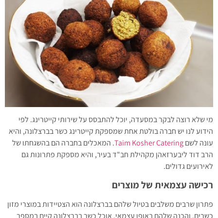
מי שלא רוצה לבקר במסעדה, יוכל להתבסס על שירותי קייטרינג. לפי
הידוע לנו יש חברה בולטת אחת שמספקת קייטרינג כשר בברצלונה, והיא
עונה לשם
Taim Kosher Catering
. המאכלים בחברה הם בהשגחתו של
הרב דוד ליבערזאהן מקהילת חב"ד בעיר, והיא מספקת פתרונות גם
לאירועים גדולים.
רכישה עצמאית של מוצרים
פתרון שרבים משלבים בטיול שלהם בברצלונה הוא הצטיידות במוצרי מזון
כשרים, והכנה שלהם באופן עצמאי. אוכל כשר בברצלונה קיים במספר